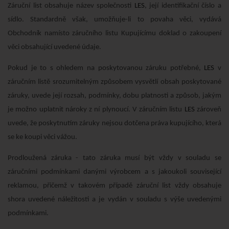
Záruční list obsahuje název společnosti
LES
, její identifikační číslo a
sídlo. Standardně však, umožňuje-li to povaha věci, vydává
Obchodník namísto záručního listu Kupujícímu doklad o zakoupení
věci obsahující uvedené údaje.
Pokud je to s ohledem na poskytovanou záruku potřebné,
LES
v
záručním listě srozumitelným způsobem vysvětlí obsah poskytované
záruky, uvede její rozsah, podmínky, dobu platnosti a způsob, jakým
je možno uplatnit nároky z ní plynoucí. V záručním listu
LES
zároveň
uvede, že poskytnutím záruky nejsou dotčena práva kupujícího, která
se ke koupi věci vážou.
Prodloužená záruka - tato záruka musí být vždy v souladu se
záručními podmínkami danými výrobcem a s jakoukoli související
reklamou, přičemž v takovém případě záruční list vždy obsahuje
shora uvedené náležitosti a je vydán v souladu s výše uvedenými
podmínkami.