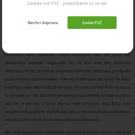
Zadejte své PSČ - přepočítáme to za vás.
IV. Vyřízení reklamace
Nechci dopravu
Zadat PSČ
Je-li Kupující-spotřebitel, o reklamaci
LES
rozhodne ihned, ve složitých
případech do tří pracovních dnů. Do této lhůty se nezapočítává doba
přiměřená podle druhu výrobku či služby potřebná k odbornému
posouzení vady. Reklamaci včetně odstranění vady
LES
vyřídí bez
zbytečného odkladu, nejpozději do 30 dnů ode dne uplatnění
reklamace. Lhůtu 30 dnů je možné po uplatnění reklamace prodloužit
po domluvě se spotřebitelem - takové prodloužení nesmí být na dobu
neurčitou nebo nepřiměřeně dlouhou. Po uplynutí této lhůty se má za
to, že vada na věci skutečně existovala a spotřebitel má stejná práva,
jako by se jednalo o vadu, kterou nelze odstranit. Tato lhůta není
závazná ke Kupujícímu-podnikateli, kdy o reklamaci bude rozhodnuto
nejpozději do 40ti dnů ode dne uplatnění reklamace.
LES
vydá Kupujícímu-spotřebiteli písemné potvrzení o tom, kdy byla