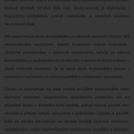
doklad) musí být stejné výrobní číslo, jako na reklamovaném výrobku
(pokud výrobek výrobní číslo má). Tento postup je doporučen i
Kupujícímu-spotřebiteli, pokud neprokáže a nedoloží uvedené
skutečnosti jinak.
LES
negarantuje plnou kompatibilitu prodaných součástí s jinými,
LES
neschválenými součástmi, jejichž funkčnost nebyla Kupujícím
výslovně požadována v písemné objednávce, ledaže je taková
kompatibilita u podobného zboží obvyklá a nebylo-li Obchodníkem u
zboží výslovně uvedeno, že je dané zboží kompatibilní pouze s
uvedeným seznamem či není kompatibilní s uvedeným seznamem.
Záruka se nevztahuje na vady vzniklé použitím nesprávného nebo
vadného vybavení, nesprávného spotřebního materiálu, ani na
případné škody v důsledku toho vzniklé, pokud takové použití není
obvyklé a přitom nebylo vyloučeno v přiloženém návodu k použití.
Dále se záruka nevztahuje na závady vzniklé špatnou obsluhou,
neodborným, nebo nepřiměřeným zacházením, použitím a instalací,