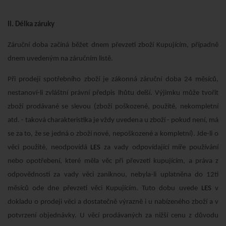
II. Délka záruky
Záruční doba začíná běžet dnem převzetí zboží Kupujícím, případně
dnem uvedeným na záručním listě.
Při prodeji spotřebního zboží je zákonná záruční doba 24 měsíců,
nestanoví-li zvláštní právní předpis lhůtu delší. Výjimku může tvořit
zboží prodávané se slevou (zboží poškozené, použité, nekompletní
atd. - taková charakteristika je vždy uvedena u zboží - pokud není, má
se za to, že se jedná o zboží nové, nepoškozené a kompletní). Jde-li o
věci použité, neodpovídá
LES
za vady odpovídající míře používání
nebo opotřebení, které měla věc při převzetí kupujícím, a práva z
odpovědnosti za vady věci zaniknou, nebyla-li uplatněna do 12ti
měsíců ode dne převzetí věci Kupujícím. Tuto dobu uvede
LES
v
dokladu o prodeji věci a dostatečně výrazně i u nabízeného zboží a v
potvrzení objednávky. U věcí prodávaných za nižší cenu z důvodu