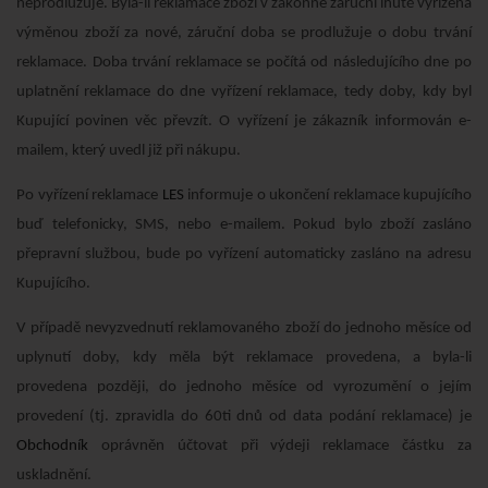
neprodlužuje. Byla-li reklamace zboží v zákonné záruční lhůtě vyřízena
výměnou zboží za nové, záruční doba se prodlužuje o dobu trvání
reklamace. Doba trvání reklamace se počítá od následujícího dne po
uplatnění reklamace do dne vyřízení reklamace, tedy doby, kdy byl
Kupující povinen věc převzít. O vyřízení je zákazník informován e-
mailem, který uvedl již při nákupu.
Po vyřízení reklamace
LES
informuje o ukončení reklamace kupujícího
buď telefonicky, SMS, nebo e-mailem. Pokud bylo zboží zasláno
přepravní službou, bude po vyřízení automaticky zasláno na adresu
Kupujícího.
V případě nevyzvednutí reklamovaného zboží do jednoho měsíce od
uplynutí doby, kdy měla být reklamace provedena, a byla-li
provedena později, do jednoho měsíce od vyrozumění o jejím
provedení (tj. zpravidla do 60ti dnů od data podání reklamace) je
Obchodník
oprávněn účtovat při výdeji reklamace částku za
uskladnění.