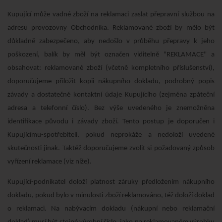
Kupující může vadné zboží na reklamaci zaslat přepravní službou na
adresu provozovny Obchodníka. Reklamované zboží by mělo být
důkladně zabezpečeno, aby nedošlo v průběhu přepravy k jeho
poškození, balík by měl být označen viditelně "REKLAMACE" a
obsahovat: reklamované zboží (včetně kompletního příslušenství),
doporučujeme přiložit kopii nákupního dokladu, podrobný popis
závady a dostatečné kontaktní údaje Kupujícího (zejména zpáteční
adresa a telefonní číslo). Bez výše uvedeného je znemožněna
identifikace původu i závady zboží. Tento postup je doporučen i
Kupujícímu-spotřebiteli, pokud neprokáže a nedoloží uvedené
skutečnosti jinak. Taktéž doporučujeme zvolit si požadovaný způsob
vyřízení reklamace (viz níže).
Kupující-podnikatel doloží platnost záruky předložením nákupního
dokladu, pokud bylo v minulosti zboží reklamováno, též doloží doklad
o reklamaci. Na nabývacím dokladu (nákupní nebo reklamační