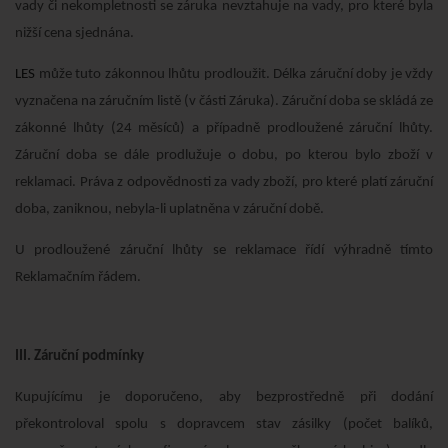
vady či nekompletnosti se záruka nevztahuje na vady, pro které byla
nižší cena sjednána.
LES
může tuto zákonnou lhůtu prodloužit. Délka záruční doby je vždy
vyznačena na záručním listě (v části Záruka). Záruční doba se skládá ze
zákonné lhůty (24 měsíců) a případně prodloužené záruční lhůty.
Záruční doba se dále prodlužuje o dobu, po kterou bylo zboží v
reklamaci. Práva z odpovědnosti za vady zboží, pro které platí záruční
doba, zaniknou, nebyla-li uplatněna v záruční době.
U prodloužené záruční lhůty se reklamace řídí výhradně tímto
Reklamačním řádem.
III. Záruční podmínky
Kupujícímu je doporučeno, aby bezprostředně při dodání
překontroloval spolu s dopravcem stav zásilky (počet balíků,