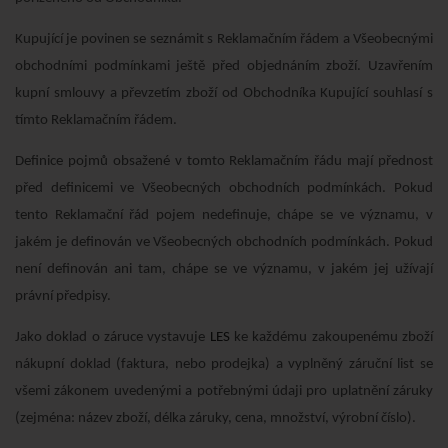
Kupující je povinen se seznámit s Reklamačním řádem a Všeobecnými
obchodními podmínkami ještě před objednáním zboží. Uzavřením
kupní smlouvy a převzetím zboží od Obchodníka Kupující souhlasí s
tímto Reklamačním řádem.
Definice pojmů obsažené v tomto Reklamačním řádu mají přednost
před definicemi ve Všeobecných obchodních podmínkách. Pokud
tento Reklamační řád pojem nedefinuje, chápe se ve významu, v
jakém je definován ve Všeobecných obchodních podmínkách. Pokud
není definován ani tam, chápe se ve významu, v jakém jej užívají
právní předpisy.
Jako doklad o záruce vystavuje
LES
ke každému zakoupenému zboží
nákupní doklad (faktura, nebo prodejka) a vyplněný záruční list se
všemi zákonem uvedenými a potřebnými údaji pro uplatnění záruky
(zejména: název zboží, délka záruky, cena, množství, výrobní číslo).