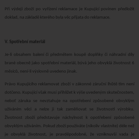
Při výdeji zboží po vyřízení reklamace je Kupující povinen předložit
doklad, na základě kterého byla věc přijata do reklamace.
V. Spotřební materiál
Je-li obsahem balení či předmětem koupě doplňky či náhradní díly
brané obecně jako spotřební materiál, bývá jeho obvyklá životnost 6
měsíců, není-li výslovně uvedeno jinak.
Právo Kupujícího reklamovat zboží v zákonné záruční lhůtě tím není
dotčeno. Kupující však musí přihlížet k výše uvedeným skutečnostem,
neboť záruka se nevztahuje na opotřebení způsobené obvyklým
užíváním věci a nelze ji tak zaměňovat se životností výrobku.
Životnost zboží představuje náchylnost k opotřebení způsobené
obvyklým užíváním. Pokud zboží používáte (nikoliv vlastníte) déle než
je obvyklá životnost, je pravděpodobné, že vzniknuvší vada je