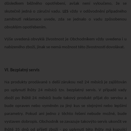
důsledkem běžného opotřebení, avšak není vyloučeno, že se
skutečně jedná o záruční vadu.
LES
vždy v odůvodnění případného
zamítnutí reklamace uvede, zda se jednalo o vadu způsobenou
obvyklým opotřebením.
Výše uvedená obvyklá živostnost je Obchodníkem vždy uvedena i u
nabízeného zboží, jinak se nemá možnost této živostnosti dovolávat.
VI. Bezplatný servis
Na produkty prodávané s delší zárukou než 24 měsíců je zajišťován
po uplynutí lhůty 24 měsíců tzv. bezplatný servis. V případě vady
zboží po lhůtě 24 měsíců bude takový produkt přijat do servisu a
bude opraven nebo vyměněn za jiný kus se stejnými nebo lepšími
parametry. Pokud ani jedno z těchto řešení nebude možné, bude
vystaven dobropis. Obchodník se zavazuje takovýto servis ukončit ve
lhůtě 35 dnů od přijetí zboží - po uplynutí této lhůty má kupující