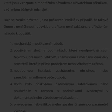
které jsou v rozporu s montážním návodem a uživatelskou příručkou,
s výjimkou běžných odchylek.
Dále se záruka nevztahuje na poškození vzniklá (v případě, že taková
činnost není činností obvyklou a přitom není zakázána v přiloženém
návodu k použití):
mechanickým poškozením zboží,
používáním zboží v podmínkách, které neodpovídají svojí
teplotou, prašností, vlhkostí, chemickými a mechanickými vlivy
prostředí, které je přímo prodejcem nebo výrobcem určeno,
neodbornou instalací, zacházením, obsluhou, nebo
zanedbáním odborné péče o zboží,
zboží bylo poškozeno nadměrným zatěžováním nebo
používáním v rozporu s podmínkami uvedenými v
dokumentaci nebo všeobecnými zásadami,
provedením nekvalifikovaného zásahu či změnou parametrů
výrobku,