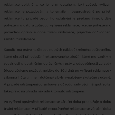
reklamace uplatněna, co je jejím obsahem, jaký způsob vyřízení
reklamace je požadován, a to emailem, bezprostředně po přijetí
reklamace (v případě osobního uplatnění je předáno ihned); dále
potvrzení o datu a způsobu vyřízení reklamace, včetně potvrzení o
provedení opravy a době trvání reklamace, případně odůvodnění
zamítnutí reklamace.
Kupující má právo na úhradu nutných nákladů (zejména poštovného,
které uhradil při odeslání reklamovaného zboží), které mu vznikly v
souvislosti s uplatněním oprávněných práv z odpovědnosti za vady
(doporučujeme požádat nejdéle do 30ti dnů po vyřízení reklamace -
zákonná lhůta tím není dotčena) a byly vynaloženy skutečně a účelně.
V případě odstoupení od smlouvy z důvodu vady věci má spotřebitel
také právo na úhradu nákladů k tomuto odstoupení.
Po vyřízení oprávněné reklamace se záruční doba prodlužuje o dobu
trvání reklamace. V případě neoprávněné reklamace se záruční doba