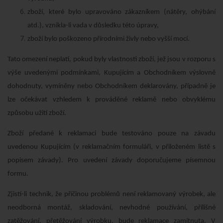
zboží, které bylo upravováno zákazníkem (nátěry, ohýbání
atd.), vznikla-li vada v důsledku této úpravy,
zboží bylo poškozeno přírodními živly nebo vyšší mocí.
Tato omezení neplatí, pokud byly vlastnosti zboží, jež jsou v rozporu s
výše uvedenými podmínkami, Kupujícím a Obchodníkem výslovně
dohodnuty, vymíněny nebo Obchodníkem deklarovány, případně je
lze očekávat vzhledem k prováděné reklamě nebo obvyklému
způsobu užití zboží.
Zboží předané k reklamaci bude testováno pouze na závadu
uvedenou Kupujícím (v reklamačním formuláři, v přiloženém listě s
popisem závady). Pro uvedení závady doporučujeme písemnou
formu.
Zjistí-li technik, že příčinou problémů není reklamovaný výrobek, ale
neodborná montáž, skladování, nevhodné používání, přílišné
zatěžování, přetěžování výrobku, bude reklamace zamítnuta. V