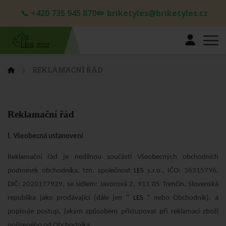
📞 +420 735 945 870✏️ briketyles@briketyles.cz
REKLAMAČNÍ ŘÁD
Reklamační řád
I. Všeobecná ustanovení
Reklamační řád je nedílnou součástí Všeobecných obchodních
podmínek obchodníka, tzn. společnost
LES
s.r.o., IČO: 36315796,
DIČ: 2020177929, se sídlem: Javorová 2, 911 05 Trenčín, Slovenská
republika jako prodávající (dále jen "
LES
" nebo Obchodník), a
popisuje postup, jakým způsobem přistupovat při reklamaci zboží
pořízeného od Obchodníka.