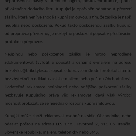
neporušenost pásky s firemním logem, poškození krabice) podle
přiloženého dodacího listu. Kupující je oprávněn odmítnout převzetí
zásilky, která není ve shodě s kupní smlouvou, s tím, že zásilka je např.
neúplná nebo poškozená. Pokud takto poškozenou zásilku kupující
od přepravce převezme, je nezbytné poškození popsat v předávacím
protokolu přepravce.
Neúplnou nebo poškozenou zásilku je nutno neprodleně
zdokumentovat (vyfotit a popsat) a oznámit e-mailem na adresu
briketyles@briketyles.cz
, sepsat s dopravcem škodní protokol a tento
bez zbytečného odkladu zaslat e-mailem, nebo poštou Obchodníkovi.
Dodatečná reklamace neúplnosti nebo vnějšího poškození zásilky
nezbavuje Kupujícího práva věc reklamovat, dává však výrobci
možnost prokázat, že se nejedná o rozpor s kupní smlouvou.
Kupující může zboží reklamovat osobně na sídle Obchodníka, nebo
odeslat poštou na adresu
LES
s.r.o., Javorová 2, 911 05 Trenčín,
Slovenské republika, mailem, telefonicky nebo SMS.