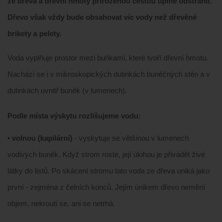
ze dřeva a dřevní hmoty přirozenou cestou úplně odstranit.
Dřevo však vždy bude obsahovat víc vody než dřevěné
brikety a pelety.
Voda vyplňuje prostor mezi buňkami, které tvoří dřevní hmotu.
Nachází se i v mikroskopických dutinkách buněčných stěn a v
dutinkách uvnitř buněk (v lumenech).
Podle místa výskytu rozlišujeme vodu:
• volnou (kapilární)
- vyskytuje se většinou v lumenech
vodivých buněk. Když strom roste, její úlohou je přivádět živé
látky do listů. Po skácení stromu tato voda ze dřeva uniká jako
první - zejména z čelních konců. Jejím únikem dřevo nemění
objem, nekroutí se, ani se netrhá.