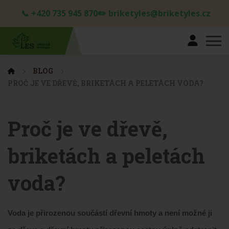
📞 +420 735 945 870✏️ briketyles@briketyles.cz
BLOG
PROČ JE VE DŘEVĚ, BRIKETÁCH A PELETÁCH VODA?
Proč je ve dřevě,
briketách a peletách
voda?
Voda je přirozenou součástí dřevní hmoty a není možné ji