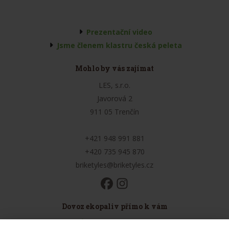
Prezentační video
Jsme členem klastru česká peleta
Mohlo by vás zajímat
LES, s.r.o.
Javorová 2
911 05 Trenčín
+421 948 991 881
+420 735 945 870
briketyles@briketyles.cz
Dovoz ekopaliv přímo k vám
Údaje o provozovateli