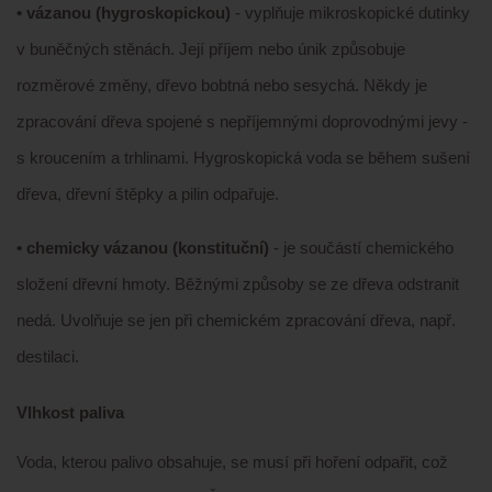
• vázanou (hygroskopickou)
- vyplňuje mikroskopické dutinky
v buněčných stěnách. Její příjem nebo únik způsobuje
rozměrové změny, dřevo bobtná nebo sesychá. Někdy je
zpracování dřeva spojené s nepříjemnými doprovodnými jevy -
s kroucením a trhlinami. Hygroskopická voda se během sušení
dřeva, dřevní štěpky a pilin odpařuje.
• chemicky vázanou (konstituční)
- je součástí chemického
složení dřevní hmoty. Běžnými způsoby se ze dřeva odstranit
nedá. Uvolňuje se jen při chemickém zpracování dřeva, např.
destilaci.
Vlhkost paliva
Voda, kterou palivo obsahuje, se musí při hoření odpařit, což