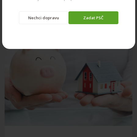
vzduch a jakých chyb se...
Více info
Nechci dopravu
Zadat PSČ