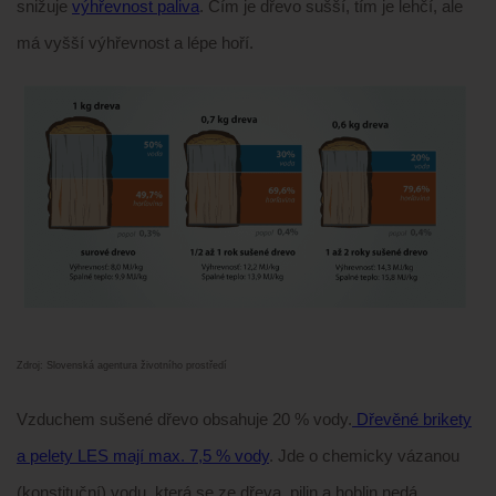
snižuje
výhřevnost paliva
. Čím je dřevo sušší, tím je lehčí, ale
má vyšší výhřevnost a lépe hoří.
Zdroj: Slovenská agentura životního prostředí
Vzduchem sušené dřevo obsahuje 20 % vody.
Dřevěné brikety
a pelety LES mají max. 7,5 % vody
. Jde o chemicky vázanou
(konstituční) vodu, která se ze dřeva, pilin a hoblin nedá