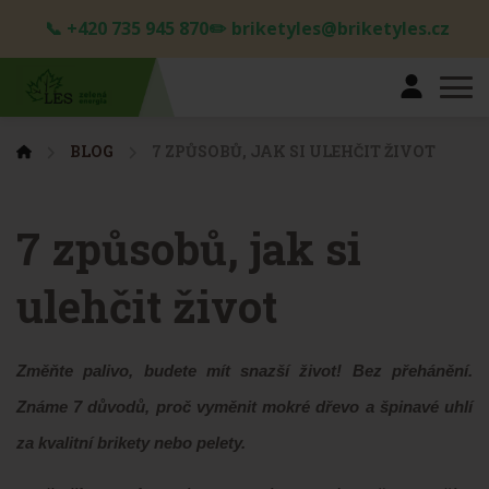
📞 +420 735 945 870✏️ briketyles@briketyles.cz
BLOG
7 ZPŮSOBŮ, JAK SI ULEHČIT ŽIVOT
7 způsobů, jak si
ulehčit život
Změňte palivo, budete mít snazší život! Bez přehánění.
Známe 7 důvodů, proč vyměnit mokré dřevo a špinavé uhlí
za kvalitní brikety nebo pelety.