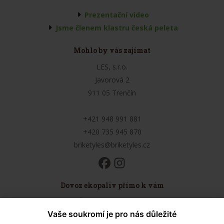
Prezentační video
Jsme členem klastru česká peleta
Mohlo by vás zajímat
LES, s.r.o.
Javorová 2
911 05 Trenčín
+421 948 991 881
+420 735 945 870
briketyles@briketyles.cz
Dovoz ekopaliv přímo k vám
Údaje o provozovateli
Vaše soukromí je pro nás důležité
Obchodní podmínky