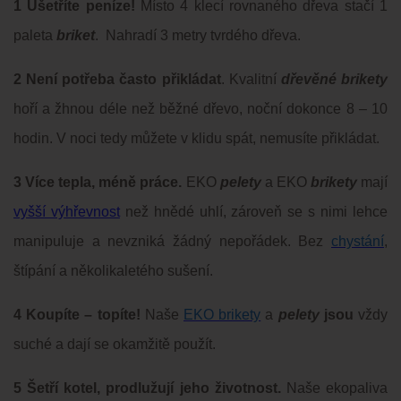
1 Ušetříte peníze!
Místo 4 klecí rovnaného dřeva stačí 1
paleta
briket
. Nahradí 3 metry tvrdého dřeva.
2 Není potřeba často přikládat
. Kvalitní
dřevěné brikety
hoří a žhnou déle než běžné dřevo, noční dokonce 8 – 10
hodin. V noci tedy můžete v klidu spát, nemusíte přikládat.
3 Více tepla, méně práce.
EKO
pelety
a EKO
brikety
mají
vyšší výhřevnost
než hnědé uhlí, zároveň se s nimi lehce
manipuluje a nevzniká žádný nepořádek. Bez
chystání
,
štípání a několikaletého sušení.
4 Koupíte – topíte!
Naše
EKO brikety
a
pelety
j
sou
vždy
suché a dají se okamžitě použít.
5 Šetří kotel, prodlužují jeho životnost.
Naše ekopaliva