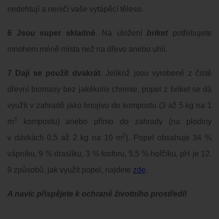
nedehtují a neničí vaše vytápěcí těleso.
6 Jsou super skladné
. Na uložení
briket
potřebujete
mnohem méně místa než na dřevo anebo uhlí.
7 Dají se použít dvakrát
. Jelikož jsou vyrobené z čisté
dřevní biomasy bez jakékoliv chemie, popel z briket se dá
využít v zahradě jako hnojivo do kompostu (3 až 5 kg na 1
3
m
kompostu) anebo přímo do zahrady (na plodiny
2
v dávkách 0,5 až 2 kg na 10 m
). Popel obsahuje 34 %
vápníku, 9 % draslíku, 3 % fosforu, 5,5 % hořčíku, pH je 12.
9 způsobů, jak využít popel, najdete
zde
.
A navíc přispějete k ochraně životního prostředí!