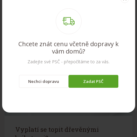
Více info
Chcete znát cenu včetně dopravy k
vám domů?
Zadejte své PSČ - přepočítáme to za vás.
Nechci dopravu
Zadat PSČ
Vyplatí se topit dřevěnými