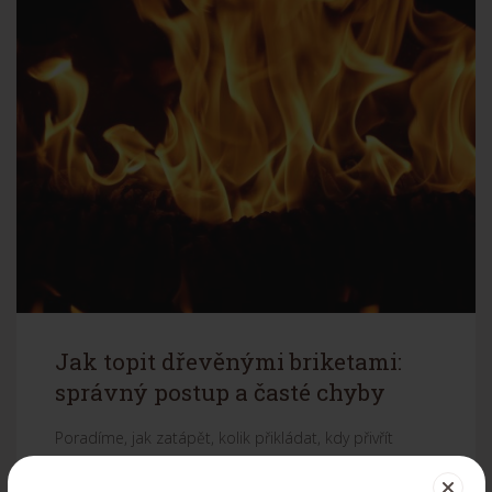
Jak topit dřevěnými briketami:
správný postup a časté chyby
Poradíme, jak zatápět, kolik přikládat, kdy přivřít
vzduch a jakých chyb se...